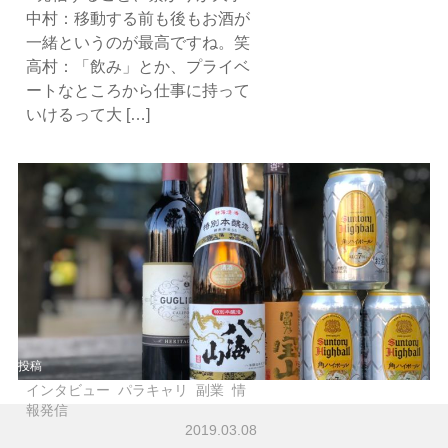
中村：移動する前も後もお酒が
一緒というのが最高ですね。笑
高村：「飲み」とか、プライベ
ートなところから仕事に持って
いけるって大 […]
投稿
インタビュー
パラキャリ
副業
情
報発信
2019.03.08