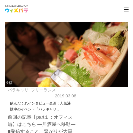
投稿
パラキャリ
フリーランス
2019.03.08
飲んだくれインタビュー企画：人気沸
騰中のイベント「パラキャリ...
前回の記事【part１：オフィス
編】はこちら ―居酒屋へ移動―
■発信すること、繋がりが大事