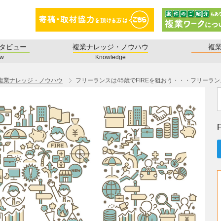
タビュー
複業ナレッジ・ノウハウ
複
ew
Knowledge
複業ナレッジ・ノウハウ
フリーランスは45歳でFIREを狙おう・・・フリーラ
F