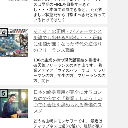
スは早期のFIREを目指すべきだ
し・・・本気で達成できると。 ただ羨
ましい状態だから目指すべきだと言って
いるわけではなく...
そこそこの正解・パフォーマンス
を誰でも出せるAI時代・・・正解
に価値が無くなった時代の逆張り
のフリーランス戦略
100の生業を持つ現代版百姓を目指す、
破天荒フリーランスのざき山です。 複
業メディア「ウィズパラ」では、サラリ
ーマンの方、学生の方、フリーランスの
方、問わ...
日本の終身雇用が完全にオワコン
なので今すぐ「複業」しよう！い
つでも会社を辞められる準備のス
スメ
どうも山崎レモンサワーです。 最近は
ティップネスに週3で通い、腹筋が板チ