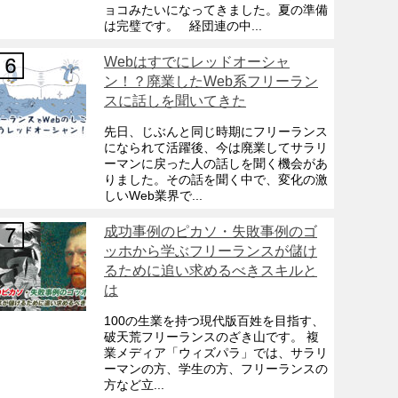
ョコみたいになってきました。夏の準備
は完璧です。 経団連の中...
Webはすでにレッドオーシャ
ン！？廃業したWeb系フリーラン
スに話しを聞いてきた
先日、じぶんと同じ時期にフリーランス
になられて活躍後、今は廃業してサラリ
ーマンに戻った人の話しを聞く機会があ
りました。その話を聞く中で、変化の激
しいWeb業界で...
成功事例のピカソ・失敗事例のゴ
ッホから学ぶフリーランスが儲け
るために追い求めるべきスキルと
は
100の生業を持つ現代版百姓を目指す、
破天荒フリーランスのざき山です。 複
業メディア「ウィズパラ」では、サラリ
ーマンの方、学生の方、フリーランスの
方など立...