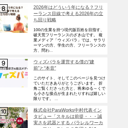
2026年はどういう年になる？フリ
ーランス目線で考える2026年の立
ち回り戦略
100の生業を持つ現代版百姓を目指す、
破天荒フリーランスのざき山です。 複
業メディア「ウィズパラ」では、サラリ
ーマンの方、学生の方、フリーランスの
方、問わ...
ウィズパラを運営する僕の”建
前”と“本音”
このサイト、そしてこのページを見つけ
ていただきありがとうございます。 折
角ご覧くださった方と、将来ゆる～くで
も小さな接点が生まれたりすれば嬉しい
限りです。 ...
株式会社ParaWorks中村代表イン
タビュー「スキルは前提・・・誠
実さを武器とする パラレルワーカ