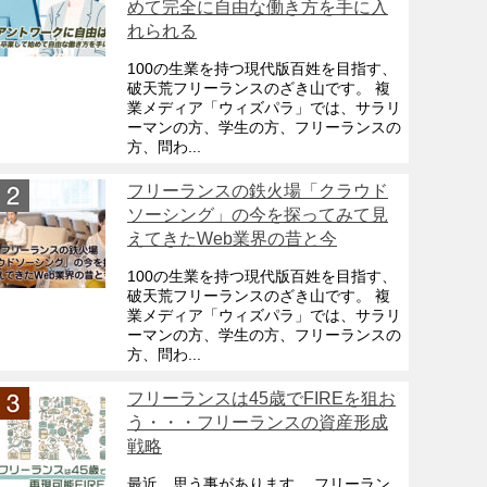
めて完全に自由な働き方を手に入
れられる
100の生業を持つ現代版百姓を目指す、
破天荒フリーランスのざき山です。 複
業メディア「ウィズパラ」では、サラリ
ーマンの方、学生の方、フリーランスの
方、問わ...
フリーランスの鉄火場「クラウド
ソーシング」の今を探ってみて見
えてきたWeb業界の昔と今
100の生業を持つ現代版百姓を目指す、
破天荒フリーランスのざき山です。 複
業メディア「ウィズパラ」では、サラリ
ーマンの方、学生の方、フリーランスの
方、問わ...
フリーランスは45歳でFIREを狙お
う・・・フリーランスの資産形成
戦略
最近、思う事があります。 フリーラン