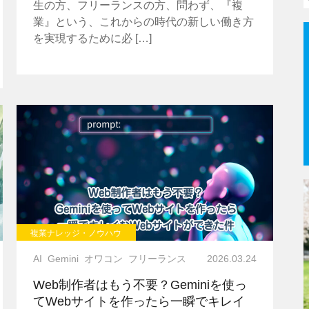
生の方、フリーランスの方、問わず、『複
業』という、これからの時代の新しい働き方
を実現するために必 […]
複業ナレッジ・ノウハウ
AI
Gemini
オワコン
フリーランス
2026.03.24
Web制作者はもう不要？Geminiを使っ
てWebサイトを作ったら一瞬でキレイ