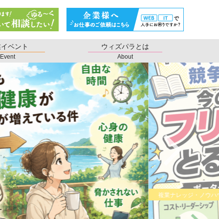
業イベント
ウィズパラとは
Event
About
複業ナレッジ・ノウハウ
い仕事を希求する