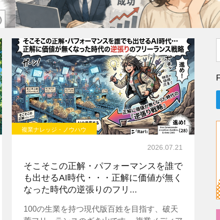
件
F
複業ナレッジ・ノウハウ
2026.07.21
そこそこの正解・パフォーマンスを誰で
も出せるAI時代・・・正解に価値が無く
なった時代の逆張りのフリ...
100の生業を持つ現代版百姓を目指す、破天