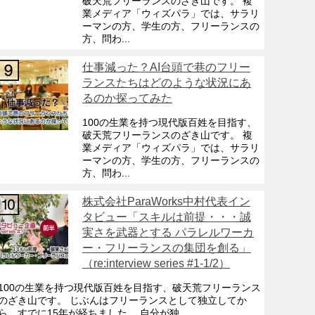
破天荒フリーランスのざき山です。 複
業メディア「ウィズパラ」では、サラリ
ーマンの方、学生の方、フリーランスの
方、問わ...
仕事減った？AI台頭で巷のフリー
ランスたちはどのような状況にあ
るのか探ってみた
100の生業を持つ現代版百姓を目指す、
破天荒フリーランスのざき山です。 複
業メディア「ウィズパラ」では、サラリ
ーマンの方、学生の方、フリーランスの
方、問わ...
株式会社ParaWorks中村代表イン
タビュー「スキルは前提・・・誠
実さを武器とする パラレルワーカ
ー・フリーランスの集団を創る」
（re:interview series #1-1/2）
100の生業を持つ現代版百姓を目指す、破天荒フリーランス
のざき山です。 じぶんはフリーランスとして独立してか
ら、すでに15年が経ちました。 自分が独...