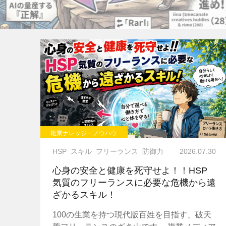
人が増えている
複業ナレッジ・ノウハウ
HSP
スキル
フリーランス
防御力
2026.07.30
心身の安全と健康を死守せよ！！HSP
気質のフリーランスに必要な危機から遠
ざかるスキル！
100の生業を持つ現代版百姓を目指す、破天