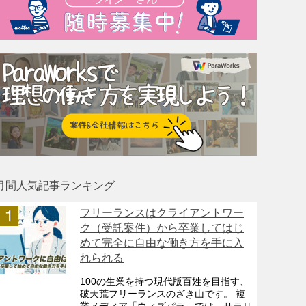
月間人気記事ランキング
フリーランスはクライアントワー
ク（受託案件）から卒業してはじ
めて完全に自由な働き方を手に入
れられる
100の生業を持つ現代版百姓を目指す、
破天荒フリーランスのざき山です。 複