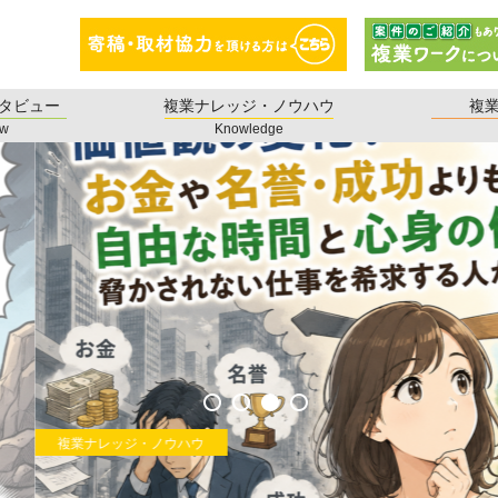
タビュー
複業ナレッジ・ノウハウ
複
ew
Knowledge
ハウ
お金や名誉・成功よりも自由な時間と心身の健康が脅かされな