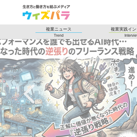
複業ニュース
複業実践イン
Trend
Intervi
複業ナレッジ・ノウ
価値観の変化？