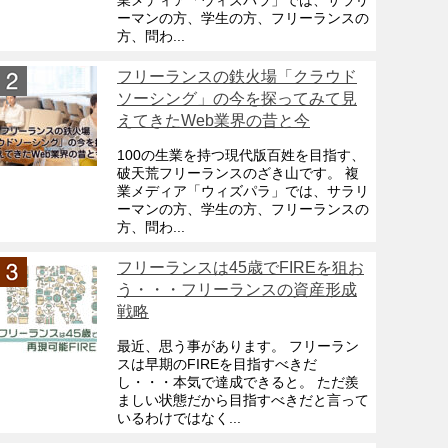
業メディア「ウィズパラ」では、サラリ
ーマンの方、学生の方、フリーランスの
方、問わ...
フリーランスの鉄火場「クラウド
ソーシング」の今を探ってみて見
えてきたWeb業界の昔と今
100の生業を持つ現代版百姓を目指す、
破天荒フリーランスのざき山です。 複
業メディア「ウィズパラ」では、サラリ
ーマンの方、学生の方、フリーランスの
方、問わ...
フリーランスは45歳でFIREを狙お
う・・・フリーランスの資産形成
戦略
最近、思う事があります。 フリーラン
スは早期のFIREを目指すべきだ
し・・・本気で達成できると。 ただ羨
ましい状態だから目指すべきだと言って
いるわけではなく...