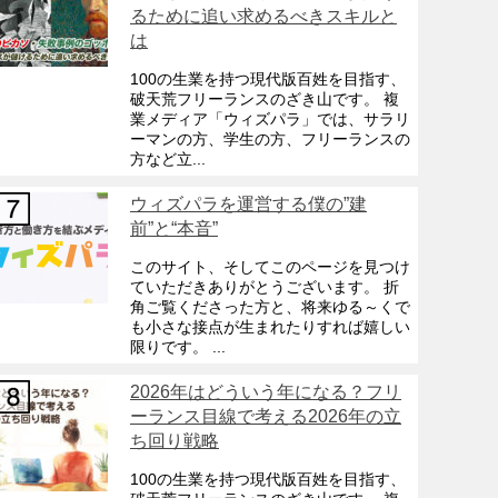
るために追い求めるべきスキルと
は
100の生業を持つ現代版百姓を目指す、
破天荒フリーランスのざき山です。 複
業メディア「ウィズパラ」では、サラリ
ーマンの方、学生の方、フリーランスの
方など立...
ウィズパラを運営する僕の”建
前”と“本音”
このサイト、そしてこのページを見つけ
ていただきありがとうございます。 折
角ご覧くださった方と、将来ゆる～くで
も小さな接点が生まれたりすれば嬉しい
限りです。 ...
2026年はどういう年になる？フリ
ーランス目線で考える2026年の立
ち回り戦略
100の生業を持つ現代版百姓を目指す、