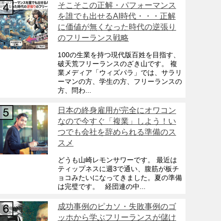
そこそこの正解・パフォーマンス
を誰でも出せるAI時代・・・正解
に価値が無くなった時代の逆張り
のフリーランス戦略
100の生業を持つ現代版百姓を目指す、
破天荒フリーランスのざき山です。 複
業メディア「ウィズパラ」では、サラリ
ーマンの方、学生の方、フリーランスの
方、問わ...
日本の終身雇用が完全にオワコン
なので今すぐ「複業」しよう！い
つでも会社を辞められる準備のス
スメ
どうも山崎レモンサワーです。 最近は
ティップネスに週3で通い、腹筋が板チ
ョコみたいになってきました。夏の準備
は完璧です。 経団連の中...
成功事例のピカソ・失敗事例のゴ
ッホから学ぶフリーランスが儲け