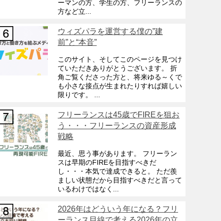
ーマンの方、学生の方、フリーランスの
方など立...
ウィズパラを運営する僕の”建
前”と“本音”
このサイト、そしてこのページを見つけ
ていただきありがとうございます。 折
角ご覧くださった方と、将来ゆる～くで
も小さな接点が生まれたりすれば嬉しい
限りです。 ...
フリーランスは45歳でFIREを狙お
う・・・フリーランスの資産形成
戦略
最近、思う事があります。 フリーラン
スは早期のFIREを目指すべきだ
し・・・本気で達成できると。 ただ羨
ましい状態だから目指すべきだと言って
いるわけではなく...
2026年はどういう年になる？フリ
ーランス目線で考える2026年の立