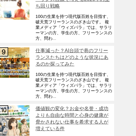
ち回り戦略
100の生業を持つ現代版百姓を目指す、
破天荒フリーランスのざき山です。 複
業メディア「ウィズパラ」では、サラリ
ーマンの方、学生の方、フリーランスの
方、問わ...
仕事減った？AI台頭で巷のフリー
ランスたちはどのような状況にあ
るのか探ってみた
100の生業を持つ現代版百姓を目指す、
破天荒フリーランスのざき山です。 複
業メディア「ウィズパラ」では、サラリ
ーマンの方、学生の方、フリーランスの
方、問わ...
価値観の変化？お金や名誉・成功
よりも自由な時間と心身の健康が
脅かされない仕事を希求する人が
増えている件