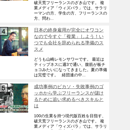
破天荒フリーランスのざき山です。 複
業メディア「ウィズパラ」では、サラリ
ーマンの方、学生の方、フリーランスの
方、問わ...
日本の終身雇用が完全にオワコン
なので今すぐ「複業」しよう！い
つでも会社を辞められる準備のス
スメ
どうも山崎レモンサワーです。 最近は
ティップネスに週3で通い、腹筋が板チ
ョコみたいになってきました。夏の準備
は完璧です。 経団連の中...
成功事例のピカソ・失敗事例のゴ
ッホから学ぶフリーランスが儲け
るために追い求めるべきスキルと
は
100の生業を持つ現代版百姓を目指す、
破天荒フリーランスのざき山です。 複
業メディア「ウィズパラ」では、サラリ