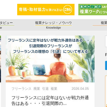
タビュー
複業ナレッジ・ノウハウ
複
ew
Knowledge
F
投稿
フリーランス
廃業
引退
複業
2026.04.05
フリーランスには定年はないが戦力外通
告はある・・・引退間際の...