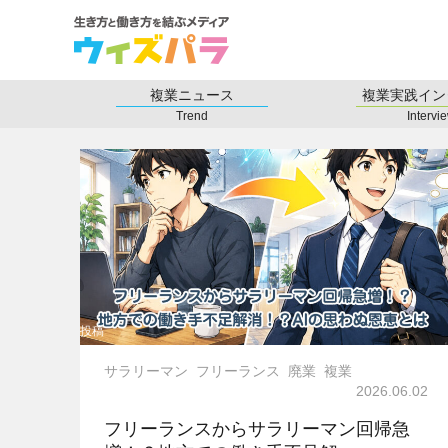
複業ニュース
複業実践イン
Trend
Intervi
投稿
サラリーマン
フリーランス
廃業
複業
2026.06.02
フリーランスからサラリーマン回帰急