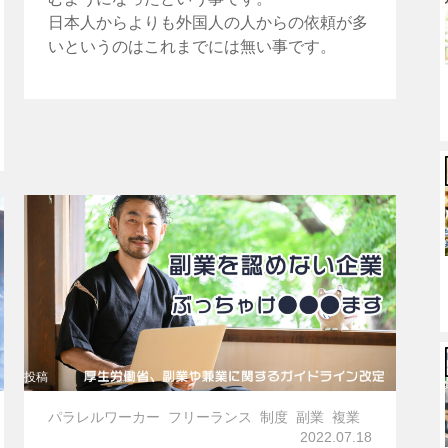
日本人からよりも外国人の人からの依頼が多
いというのはこれまでには無い事です。
投稿
パラレルワーカー
フリーランス
制度
副業
複業
2022.07.18