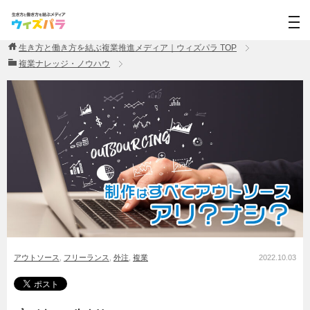
生き方と働き方を結ぶ複業推進メディア｜ウィズパラ
TOP
複業ナレッジ・ノウハウ
アウトソース
,
フリーランス
,
外注
,
複業
2022.10.03