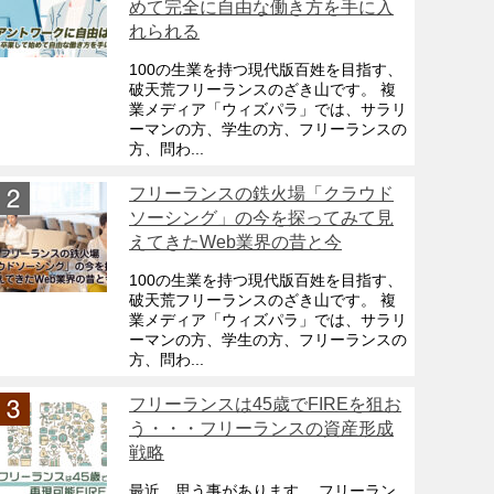
めて完全に自由な働き方を手に入
れられる
100の生業を持つ現代版百姓を目指す、
破天荒フリーランスのざき山です。 複
業メディア「ウィズパラ」では、サラリ
ーマンの方、学生の方、フリーランスの
方、問わ...
フリーランスの鉄火場「クラウド
ソーシング」の今を探ってみて見
えてきたWeb業界の昔と今
100の生業を持つ現代版百姓を目指す、
破天荒フリーランスのざき山です。 複
業メディア「ウィズパラ」では、サラリ
ーマンの方、学生の方、フリーランスの
方、問わ...
フリーランスは45歳でFIREを狙お
う・・・フリーランスの資産形成
戦略
最近、思う事があります。 フリーラン