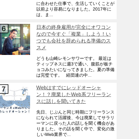
に合わせた仕事で、生活していくことが
以前より容易になりました。2017年に
は、ま...
日本の終身雇用が完全にオワコン
なので今すぐ「複業」しよう！い
つでも会社を辞められる準備のス
スメ
どうも山崎レモンサワーです。 最近は
ティップネスに週3で通い、腹筋が板チ
ョコみたいになってきました。夏の準備
は完璧です。 経団連の中...
Webはすでにレッドオーシャ
ン！？廃業したWeb系フリーラン
スに話しを聞いてきた
先日、じぶんと同じ時期にフリーランス
になられて活躍後、今は廃業してサラリ
ーマンに戻った人の話しを聞く機会があ
りました。その話を聞く中で、変化の激
しいWeb業界で...