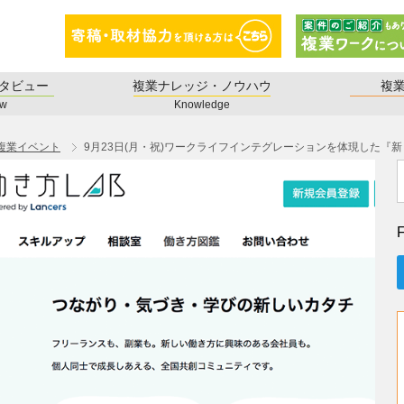
タビュー
複業ナレッジ・ノウハウ
複
ew
Knowledge
複業イベント
9月23日(月・祝)ワークライフインテグレーションを体現した『新
F