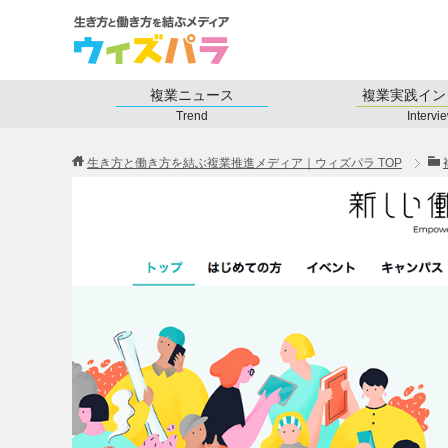
複業ニュース
複業実践イン
Trend
Intervi
生き方と働き方を結ぶ複業推進メディア｜ウィズパラ
TOP