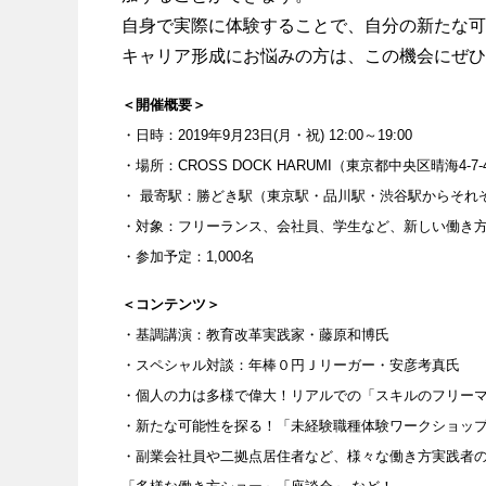
自身で実際に体験することで、自分の新たな可
キャリア形成にお悩みの方は、この機会にぜひ
＜開催概要＞
・日時：2019年9月23日(月・祝) 12:00～19:00
・場所：CROSS DOCK HARUMI（東京都中央区晴海4-7-
・ 最寄駅：勝どき駅（東京駅・品川駅・渋谷駅からそれぞ
・対象：フリーランス、会社員、学生など、新しい働き
・参加予定：1,000名
＜コンテンツ＞
・基調講演：教育改革実践家・藤原和博氏
・スペシャル対談：年棒０円Ｊリーガー・安彦考真氏
・個人の力は多様で偉大！リアルでの「スキルのフリー
・新たな可能性を探る！「未経験職種体験ワークショッ
・副業会社員や二拠点居住者など、様々な働き方実践者