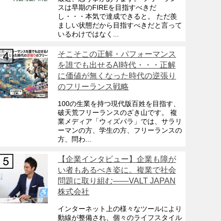
スは早期のFIREを目指すべきだ
し・・・本気で達成できると。 ただ羨
ましい状態だから目指すべきだと言って
いるわけではなく...
そこそこの正解・パフォーマンス
を誰でも出せるAI時代・・・正解
に価値が無くなった時代の逆張り
のフリーランス戦略
100の生業を持つ現代版百姓を目指す、
破天荒フリーランスのざき山です。 複
業メディア「ウィズパラ」では、サラリ
ーマンの方、学生の方、フリーランスの
方、問わ...
【企業インタビュー】企業も障が
い者もあるべき姿に。複業で社会
問題に取り組む——VALT JAPAN
株式会社
インターネット上の様々なツールにより
動線が整備され、個々のライフスタイル