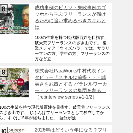
成功事例のピカソ・失敗事例のゴ
ッホから学ぶフリーランスが儲け
るために追い求めるべきスキルと
は
100の生業を持つ現代版百姓を目指す、
破天荒フリーランスのざき山です。 複
業メディア「ウィズパラ」では、サラリ
ーマンの方、学生の方、フリーランスの
方など立...
株式会社ParaWorks中村代表イン
タビュー「スキルは前提・・・誠
実さを武器とする パラレルワーカ
ー・フリーランスの集団を創る」
（re:interview series #1-1/2）
100の生業を持つ現代版百姓を目指す、破天荒フリーランス
のざき山です。 じぶんはフリーランスとして独立してか
ら、すでに15年が経ちました。 自分が独...
2026年はどういう年になる？フリ