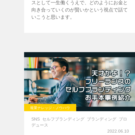
スとして一生働くうえで、どのようにお金と
向き合っていくのが賢いかという視点で話て
いこうと思います。
複業ナレッジ・ノウハウ
SNS
セルフブランディング
ブランディング
プロ
デュース
2022.06.10