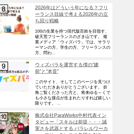
2026年はどういう年になる？フリ
ーランス目線で考える2026年の立
ち回り戦略
100の生業を持つ現代版百姓を目指す、
破天荒フリーランスのざき山です。 複
業メディア「ウィズパラ」では、サラリ
ーマンの方、学生の方、フリーランスの
方、問わ...
ウィズパラを運営する僕の”建
前”と“本音”
このサイト、そしてこのページを見つけ
ていただきありがとうございます。 折
角ご覧くださった方と、将来ゆる～くで
も小さな接点が生まれたりすれば嬉しい
限りです。 ...
株式会社ParaWorks中村代表イン
タビュー「スキルは前提・・・誠
実さを武器とする パラレルワーカ