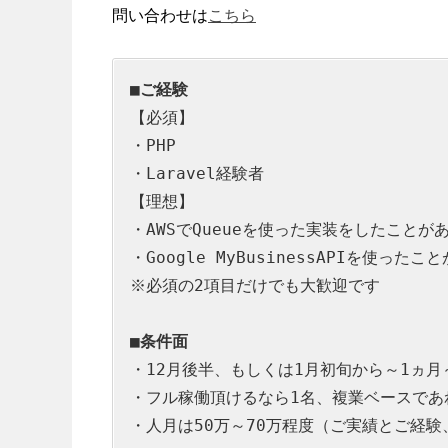
問い合わせは
こちら
■ご経験
【必須】

・PHP

・Laravel経験者

【理想】

・AWSでQueueを使った実装をしたことが
・Google MyBusinessAPIを使った
※必須の2項目だけでも大歓迎です

■条件面
・12月後半、もしくは1月初旬から～1ヵ月
・フル稼働頂けるなら1名、複業ベースであれ