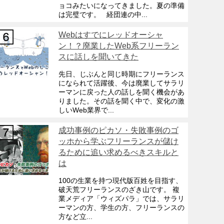
ョコみたいになってきました。夏の準備
は完璧です。 経団連の中...
Webはすでにレッドオーシャ
ン！？廃業したWeb系フリーラン
スに話しを聞いてきた
先日、じぶんと同じ時期にフリーランス
になられて活躍後、今は廃業してサラリ
ーマンに戻った人の話しを聞く機会があ
りました。その話を聞く中で、変化の激
しいWeb業界で...
成功事例のピカソ・失敗事例のゴ
ッホから学ぶフリーランスが儲け
るために追い求めるべきスキルと
は
100の生業を持つ現代版百姓を目指す、
破天荒フリーランスのざき山です。 複
業メディア「ウィズパラ」では、サラリ
ーマンの方、学生の方、フリーランスの
方など立...