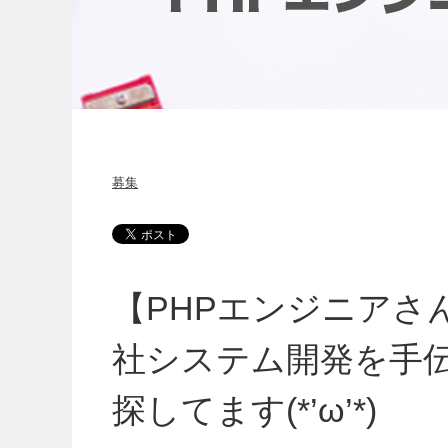
募集
【PHPエンジニアさん募
社システム開発を手
探してます(*’ω’*)