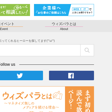
業イベント
ウィズパラとは
Event
About
ってくれるヒーローを探してます(*’ω’*)
ollow us