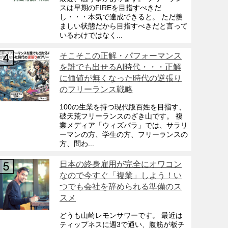
スは早期のFIREを目指すべきだ
し・・・本気で達成できると。 ただ羨
ましい状態だから目指すべきだと言って
いるわけではなく...
そこそこの正解・パフォーマンス
を誰でも出せるAI時代・・・正解
に価値が無くなった時代の逆張り
のフリーランス戦略
100の生業を持つ現代版百姓を目指す、
破天荒フリーランスのざき山です。 複
業メディア「ウィズパラ」では、サラリ
ーマンの方、学生の方、フリーランスの
方、問わ...
日本の終身雇用が完全にオワコン
なので今すぐ「複業」しよう！い
つでも会社を辞められる準備のス
スメ
どうも山崎レモンサワーです。 最近は
ティップネスに週3で通い、腹筋が板チ