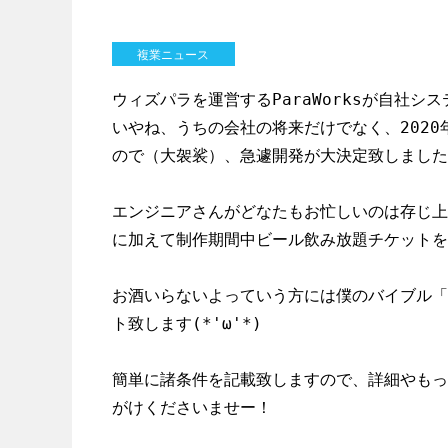
複業ニュース
ウィズパラを運営するParaWorksが自社シ
いやね、うちの会社の将来だけでなく、202
ので（大袈裟）、急遽開発が大決定致しました
エンジニアさんがどなたもお忙しいのは存じ上
に加えて制作期間中ビール飲み放題チケットを贈呈
お酒いらないよっていう方には僕のバイブル「
ト致します(*'ω'*)

簡単に諸条件を記載致しますので、詳細やもっ
がけくださいませー！
