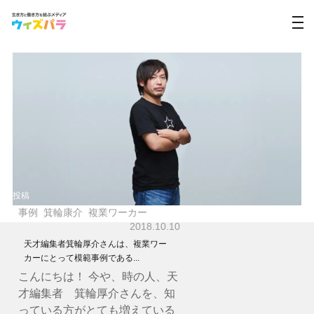
投稿
事例
箕輪康介
複業ワーカー
2018.10.10
天才編集者箕輪厚介さんは、複業ワー
カーにとって模範事例である...
こんにちは！ 今や、時の人、天
才編集者 箕輪厚介さんを、知
っている方がとても増えている