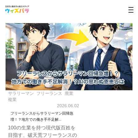
投稿
サラリーマン
フリーランス
廃業
複業
2026.06.02
フリーランスからサラリーマン回帰急
増！？地方での働き手不足解...
100の生業を持つ現代版百姓を
目指す、破天荒フリーランスの