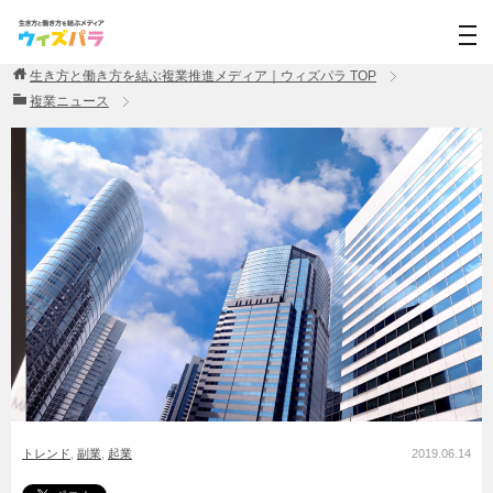
生き方と働き方を結ぶ複業推進メディア｜ウィズパラ
TOP
複業ニュース
トレンド
,
副業
,
起業
2019.06.14