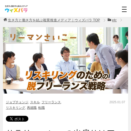
生き方と働き方を結ぶ複業推進メディア｜ウィズパラ
TOP
etc
ジョブチェンジ
,
スキル
,
フリーランス
,
2025.01.07
リスキリング
,
再就職
,
転職