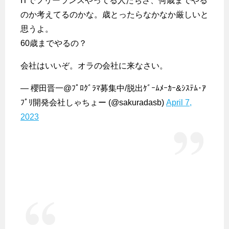
ITでフリーランスやってる人たちさ、何歳までやる
のか考えてるのかな。歳とったらなかなか厳しいと
思うよ。
60歳までやるの？
会社はいいぞ。オラの会社に来なさい。
— 櫻田晋一@ﾌﾟﾛｸﾞﾗﾏ募集中/脱出ｹﾞｰﾑﾒｰｶｰ&ｼｽﾃﾑ･ｱ
ﾌﾟﾘ開発会社しゃちょー (@sakuradasb)
April 7,
2023