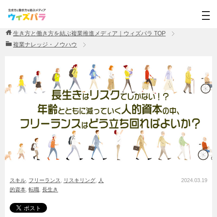
生き方と働き方を結ぶ複業推進メディア｜ウィズパラ
TOP
複業ナレッジ・ノウハウ
スキル
,
フリーランス
,
リスキリング
,
人
2024.03.19
的資本
,
転職
,
長生き