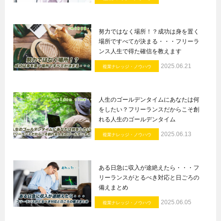
努力ではなく場所！？成功は身を置く
場所ですべてが決まる・・・フリーラ
ンス人生で得た確信を教えます
2025.06.21
複業ナレッジ・ノウハウ
人生のゴールデンタイムにあなたは何
をしたい？フリーランスだからこそ創
れる人生のゴールデンタイム
2025.06.13
複業ナレッジ・ノウハウ
ある日急に収入が途絶えたら・・・フ
リーランスがとるべき対応と日ごろの
備えまとめ
2025.06.05
複業ナレッジ・ノウハウ