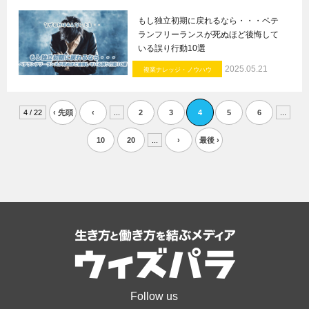
もし独立初期に戻れるなら・・・ベテ
ランフリーランスが死ぬほど後悔して
いる誤り行動10選
2025.05.21
複業ナレッジ・ノウハウ
4 / 22
‹ 先頭
‹
...
2
3
4
5
6
...
10
20
...
›
最後 ›
Follow us