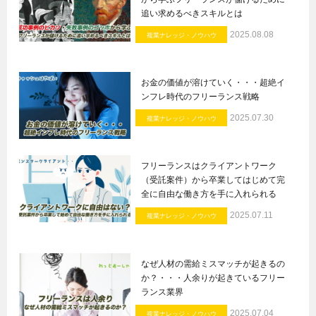
追い求めるべきスキルとは
2025.08.08
複業ナレッジ・ノウハウ
お金の価値が溶けていく・・・超絶イ
ンフレ時代のフリーランス戦略
2025.07.30
複業ナレッジ・ノウハウ
フリーランスはクライアントワーク
（受託案件）から卒業してはじめて完
全に自由な働き方を手に入れられる
2025.07.11
複業ナレッジ・ノウハウ
なぜ人材の需給ミスマッチが起きるの
か？・・・人余りが起きているフリー
ランス業界
2025.07.04
複業ナレッジ・ノウハウ