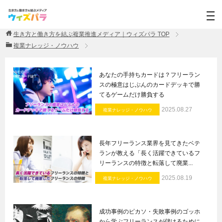
生き方と働き方を結ぶ複業推進メディア｜ウィズパラ
TOP
複業ナレッジ・ノウハウ
あなたの手持ちカードは？フリーラン
スの極意はじぶんのカードデッキで勝
てるゲームだけ勝負する
2025.08.27
複業ナレッジ・ノウハウ
長年フリーランス業界を見てきたベテ
ランが教える「長く活躍できているフ
リーランスの特徴と転落して廃業...
2025.08.19
複業ナレッジ・ノウハウ
成功事例のピカソ・失敗事例のゴッホ
から学ぶフリーランスが儲けるために