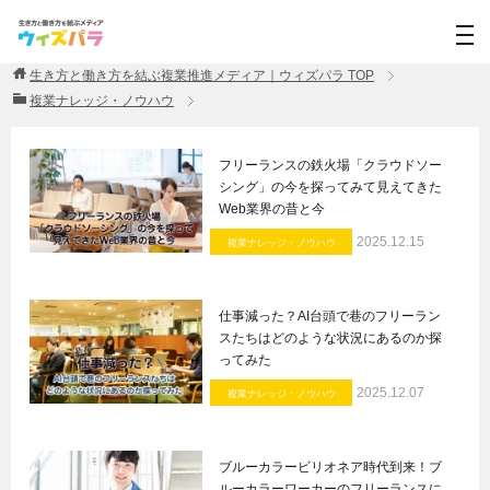
生き方と働き方を結ぶ複業推進メディア｜ウィズパラ
TOP
複業ナレッジ・ノウハウ
フリーランスの鉄火場「クラウドソー
シング」の今を探ってみて見えてきた
Web業界の昔と今
2025.12.15
複業ナレッジ・ノウハウ
仕事減った？AI台頭で巷のフリーラン
スたちはどのような状況にあるのか探
ってみた
2025.12.07
複業ナレッジ・ノウハウ
ブルーカラービリオネア時代到来！ブ
ルーカラーワーカーのフリーランスに