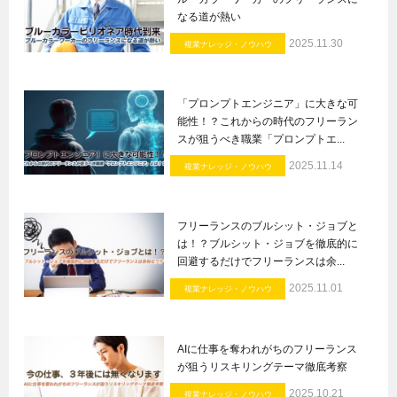
なる道が熱い
2025.11.30
複業ナレッジ・ノウハウ
「プロンプトエンジニア」に大きな可
能性！？これからの時代のフリーラン
スが狙うべき職業「プロンプトエ...
2025.11.14
複業ナレッジ・ノウハウ
フリーランスのブルシット・ジョブと
は！？ブルシット・ジョブを徹底的に
回避するだけでフリーランスは余...
2025.11.01
複業ナレッジ・ノウハウ
AIに仕事を奪われがちのフリーランス
が狙うリスキリングテーマ徹底考察
2025.10.21
複業ナレッジ・ノウハウ