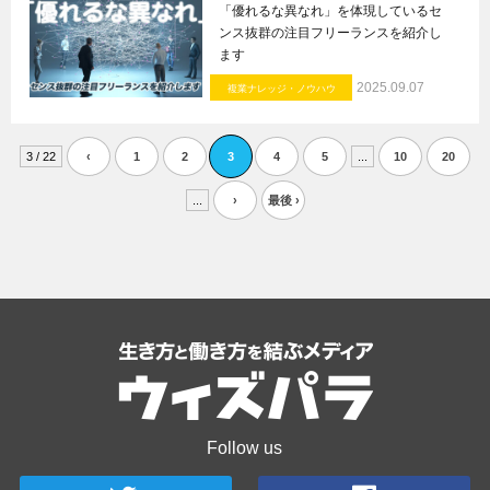
「優れるな異なれ」を体現しているセ
ンス抜群の注目フリーランスを紹介し
ます
2025.09.07
複業ナレッジ・ノウハウ
3 / 22
‹
1
2
3
4
5
...
10
20
...
›
最後 ›
Follow us