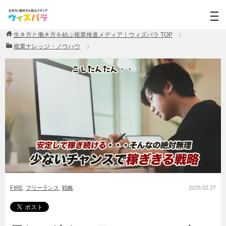
生き方と働き方を結ぶ複業推進メディア｜ウィズパラ
TOP
複業ナレッジ・ノウハウ
FIRE
,
フリーランス
,
戦略
2025.02.27