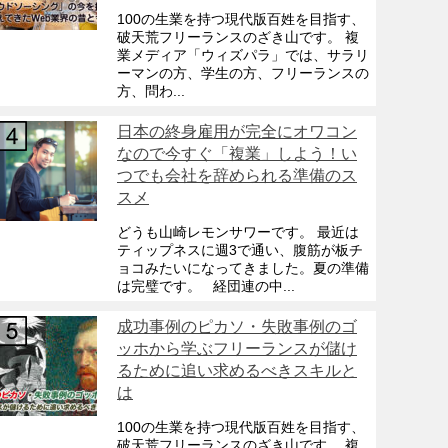
100の生業を持つ現代版百姓を目指す、
破天荒フリーランスのざき山です。 複
業メディア「ウィズパラ」では、サラリ
ーマンの方、学生の方、フリーランスの
方、問わ...
日本の終身雇用が完全にオワコン
なので今すぐ「複業」しよう！い
つでも会社を辞められる準備のス
スメ
どうも山崎レモンサワーです。 最近は
ティップネスに週3で通い、腹筋が板チ
ョコみたいになってきました。夏の準備
は完璧です。 経団連の中...
成功事例のピカソ・失敗事例のゴ
ッホから学ぶフリーランスが儲け
るために追い求めるべきスキルと
は
100の生業を持つ現代版百姓を目指す、
破天荒フリーランスのざき山です。 複