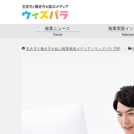
複業ニュース
複業実践イン
Trend
Intervi
生き方と働き方を結ぶ複業推進メディア｜ウィズパラ
TOP