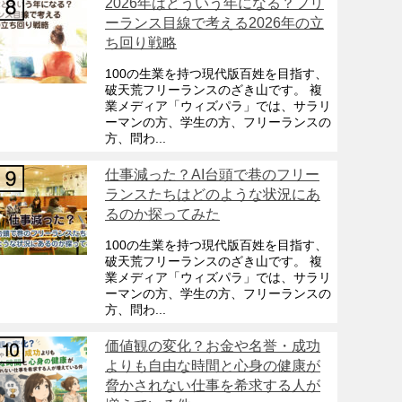
2026年はどういう年になる？フリ
ーランス目線で考える2026年の立
ち回り戦略
100の生業を持つ現代版百姓を目指す、
破天荒フリーランスのざき山です。 複
業メディア「ウィズパラ」では、サラリ
ーマンの方、学生の方、フリーランスの
方、問わ...
仕事減った？AI台頭で巷のフリー
ランスたちはどのような状況にあ
るのか探ってみた
100の生業を持つ現代版百姓を目指す、
破天荒フリーランスのざき山です。 複
業メディア「ウィズパラ」では、サラリ
ーマンの方、学生の方、フリーランスの
方、問わ...
価値観の変化？お金や名誉・成功
よりも自由な時間と心身の健康が
脅かされない仕事を希求する人が