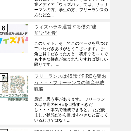
業メディア「ウィズパラ」では、サラリ
ーマンの方、学生の方、フリーランスの
方など立...
ウィズパラを運営する僕の”建
前”と“本音”
このサイト、そしてこのページを見つけ
ていただきありがとうございます。 折
角ご覧くださった方と、将来ゆる～くで
も小さな接点が生まれたりすれば嬉しい
限りです。 ...
フリーランスは45歳でFIREを狙お
う・・・フリーランスの資産形成
戦略
最近、思う事があります。 フリーラン
スは早期のFIREを目指すべきだ
し・・・本気で達成できると。 ただ羨
ましい状態だから目指すべきだと言って
いるわけではなく...