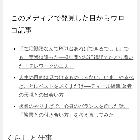
このメディアで発見した目からウロ
コ記事
「在宅勤務なんてPC1台あればできるでしょ」で
も、実際は違った──3年間の試行錯誤でたどり着い
た「テレワークの工夫」
人生の目的は見つけるものじゃない。いま、やるべ
きことにベストを尽くすだけ──ティール組織 著者
の天職との出会い方
複業のやりすぎで、心身のバランスを崩した話。
「複業との付き合い方」を考え直してみた
くらしと仕事