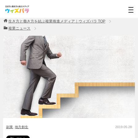
生き方と働き方を結ぶ複業推進メディア｜ウィズパラ
TOP
複業ニュース
副業
,
地方創生
2019.05.28