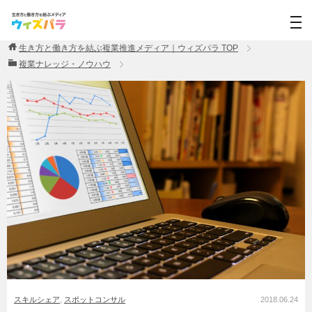
生き方と働き方を結ぶ複業推進メディア｜ウィズパラ
TOP
複業ナレッジ・ノウハウ
スキルシェア
,
スポットコンサル
2018.06.24